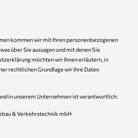
lärung
ehmen kommen wir mit Ihren personenbezogenen
etwas über Sie aussagen und mit denen Sie
utzerklärung möchten wir Ihnen erläutern, in
er rechtlichen Grundlage wir Ihre Daten
und in unserem Unternehmen ist verantwortlich:
tebau & Verkehrstechnik mbH