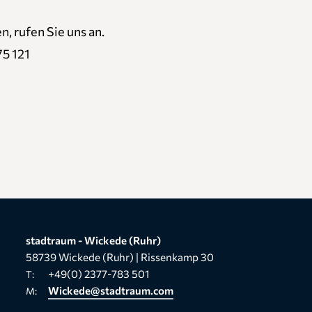
 rufen Sie uns an.
75 121
Link to akt_1503_3.jpg
Link to akt_1503_4.jpg
stadtraum - Wickede (Ruhr)
58739 Wickede (Ruhr) | Rissenkamp 30
+49(0) 2377-783 501
T:
Wickede@stadtraum.com
M: