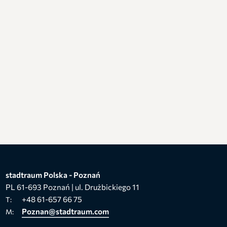
stadtraum Polska - Poznań
PL 61-693 Poznań | ul. Drużbickiego 11
+48 61-657 66 75
T:
Poznan@stadtraum.com
M: