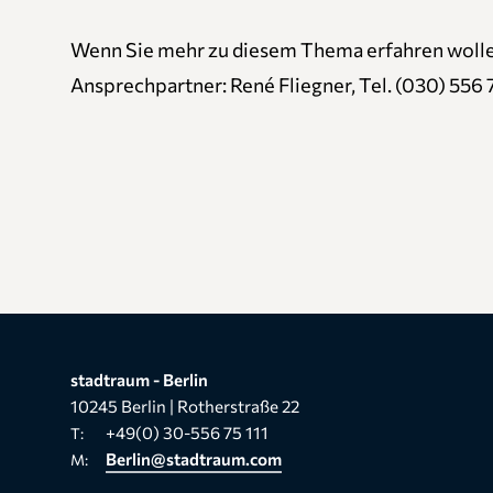
Wenn Sie mehr zu diesem Thema erfahren wollen,
Ansprechpartner: René Fliegner, Tel. (030) 556 
Link to akt_1503_1.jpg
Link to akt_1503_2.jpg
Link to akt_1503_5.jpg
Link to akt_1503_6.jpg
stadtraum - Berlin
10245 Berlin | Rotherstraße 22
+49(0) 30-556 75 111
T:
Berlin@stadtraum.com
M: