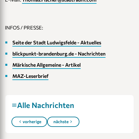
Link to akt_1308_1.jpg
Link to akt_1308_2.jpg
Link to akt_1308_3.jpg
Link to akt_1308_4.jpg
INFOS / PRESSE:
Seite der Stadt Ludwigsfelde - Aktuelles
blickpunkt-brandenburg.de - Nachrichten
Märkische Allgemeine - Artikel
MAZ-Leserbrief
Alle Nachrichten
vorherige
nächste