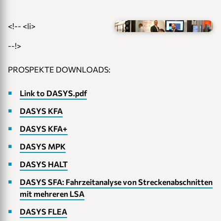
Link to akt_1210_1.jpg
Link to akt_1210_2.jpg
Link to akt_1210_3.jpg
<!-- <li>
Link to akt_1210_4.jpg
--!>
PROSPEKTE DOWNLOADS:
Link to DASYS.pdf
DASYS KFA
DASYS KFA+
DASYS MPK
DASYS HALT
DASYS SFA: Fahrzeitanalyse von Streckenabschnitten
mit mehreren LSA
DASYS FLEA